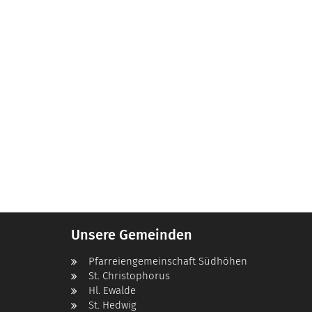
Unsere Gemeinden
Pfarreiengemeinschaft Südhöhen
St. Christophorus
Hl. Ewalde
St. Hedwig