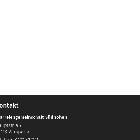
ontakt
farreiengemeinschaft Südhöhen
uptstr. 96
2349
Wuppertal