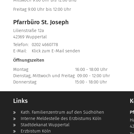
Mittwoch 9:00 Uhr bis 12:00 und
Freitag 9:00 Uhr bis 12:00 Uhr
Pfarrbüro St. Joseph
Lilienstraße 12a
42369
Wuppertal
Telefon:
0202 4660778
E-Mail:
Klick zum E-Mail senden
Öffnungszeiten
Montag 16:00 - 18:00 Uhr
Dienstag, Mittwoch und Freitag 09:00 - 12:00 Uhr
Donnerstag 15:00 - 18:00 Uhr
Links
K
Kath. Familienzentrum auf den Südhöhen
P
Interne Meldestelle des Erzbistums Köln
Ha
Stadtdekanat Wuppertal
4
Erzbistum Köln