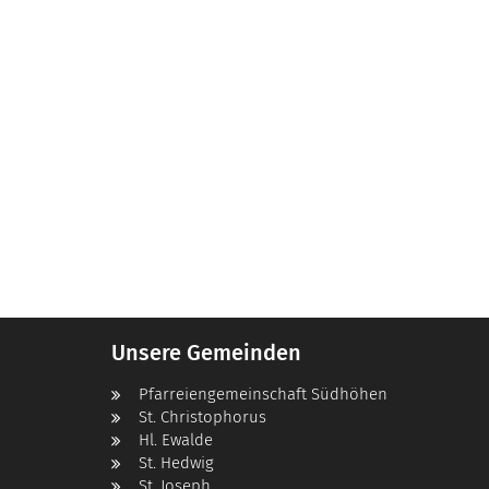
Unsere Gemeinden
Pfarreiengemeinschaft Südhöhen
St. Christophorus
Hl. Ewalde
St. Hedwig
St. Joseph