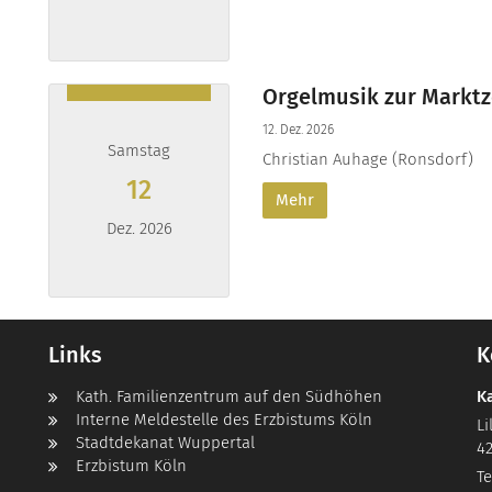
Datum: 21. November 2026
Orgelmusik zur Marktz
12. Dez. 2026
Samstag
Christian Auhage (Ronsdorf)
12
Mehr
Dez. 2026
Datum: 12. Dezember 2026
Links
K
Kath. Familienzentrum auf den Südhöhen
K
Interne Meldestelle des Erzbistums Köln
Li
Stadtdekanat Wuppertal
4
Erzbistum Köln
Te