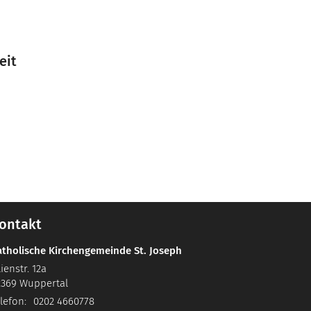
eit
ontakt
atholische Kirchengemeinde St. Joseph
lienstr. 12a
2369
Wuppertal
lefon:
0202 4660778