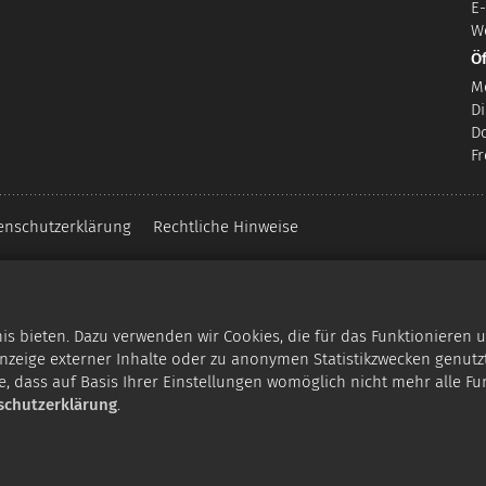
E-
W
Ö
M
Di
D
F
enschutzerklärung
Rechtliche Hinweise
 bieten. Dazu verwenden wir Cookies, die für das Funktionieren u
zeige externer Inhalte oder zu anonymen Statistikzwecken genutzt
e, dass auf Basis Ihrer Einstellungen womöglich nicht mehr alle Fu
schutzerklärung
.