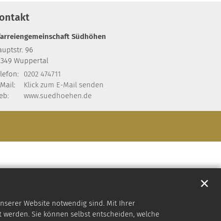
ontakt
farreiengemeinschaft Südhöhen
uptstr. 96
2349
Wuppertal
lefon:
0202 474711
Mail:
Klick zum E-Mail senden
eb:
www.suedhoehen.de
✕
nserer Website notwendig sind. Mit Ihrer
 werden. Sie können selbst entscheiden, welche