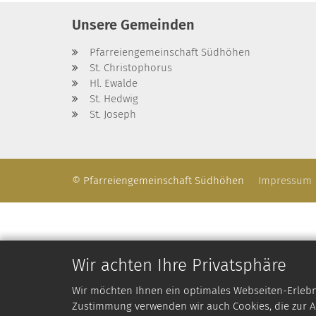
Unsere Gemeinden
Pfarreiengemeinschaft Südhöhen
St. Christophorus
Hl. Ewalde
St. Hedwig
St. Joseph
© Pfarreiengemeinschaft Südhöhen
Impressum
Wir achten Ihre Privatsphäre
Wir möchten Ihnen ein optimales Webseiten-Erlebnis
Zustimmung verwenden wir auch Cookies, die zur An