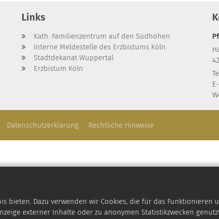
Links
K
Kath. Familienzentrum auf den Südhöhen
P
Interne Meldestelle des Erzbistums Köln
Ha
Stadtdekanat Wuppertal
4
Erzbistum Köln
Te
E-
W
Datenschutzerklärung
Rechtliche Hinweise
 bieten. Dazu verwenden wir Cookies, die für das Funktionieren u
zeige externer Inhalte oder zu anonymen Statistikzwecken genutzt