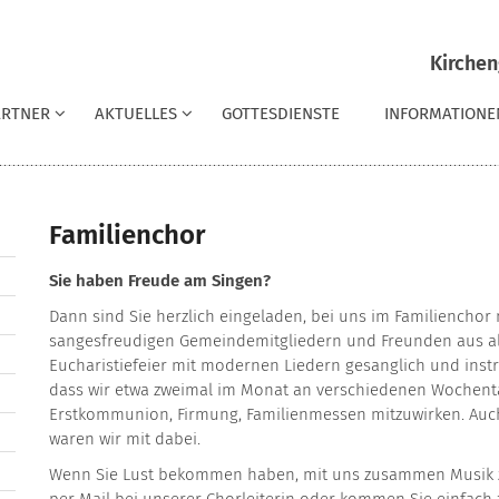
Kirchen
ARTNER
AKTUELLES
GOTTESDIENSTE
INFORMATIONE
Familienchor
Sie haben Freude am Singen?
Dann sind Sie herzlich eingeladen, bei uns im Familienchor 
sangesfreudigen Gemeindemitgliedern und Freunden aus all
Eucharistiefeier mit modernen Liedern gesanglich und instr
dass wir etwa zweimal im Monat an verschiedenen Wochenta
Erstkommunion, Firmung, Familienmessen mitzuwirken. Auch
waren wir mit dabei.
Wenn Sie Lust bekommen haben, mit uns zusammen Musik z
per Mail bei unserer Chorleiterin oder kommen Sie einfach 