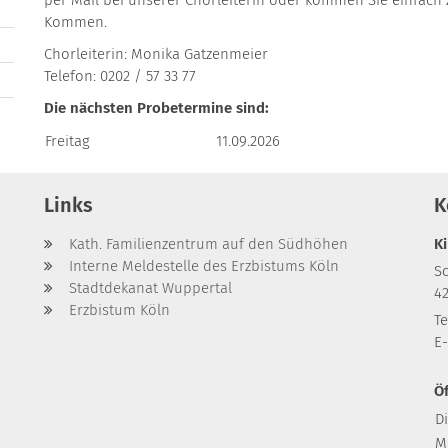
Kommen.
Chorleiterin: Monika Gatzenmeier
Telefon: 0202 / 57 33 77
Die nächsten Probetermine sind:
Freitag
11.09.2026
Links
K
Kath. Familienzentrum auf den Südhöhen
K
Interne Meldestelle des Erzbistums Köln
S
Stadtdekanat Wuppertal
4
Erzbistum Köln
Te
E-
Ö
D
M