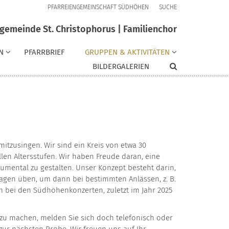
PFARREIENGEMEINSCHAFT SÜDHÖHEN
SUCHE
gemeinde St. Christophorus | Familienchor
N
PFARRBRIEF
GRUPPEN & AKTIVITÄTEN
BILDERGALERIEN
mitzusingen. Wir sind ein Kreis von etwa 30
en Altersstufen. Wir haben Freude daran, eine
umental zu gestalten. Unser Konzept besteht darin,
gen üben, um dann bei bestimmten Anlässen, z. B.
 bei den Südhöhenkonzerten, zuletzt im Jahr 2025
u machen, melden Sie sich doch telefonisch oder
zur nächsten Probe. Wir freuen uns auf Ihr