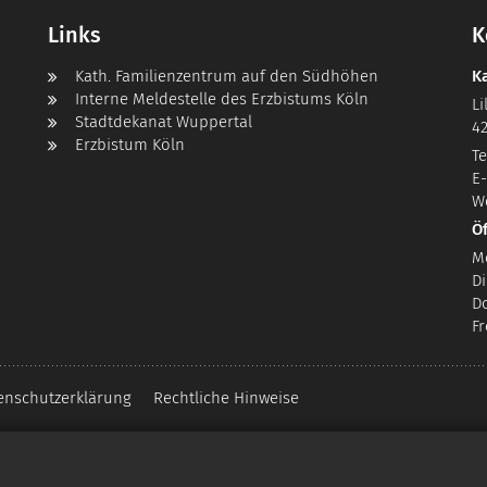
Links
K
Kath. Familienzentrum auf den Südhöhen
K
Interne Meldestelle des Erzbistums Köln
Li
Stadtdekanat Wuppertal
4
Erzbistum Köln
Te
E-
W
Ö
M
Di
D
F
enschutzerklärung
Rechtliche Hinweise