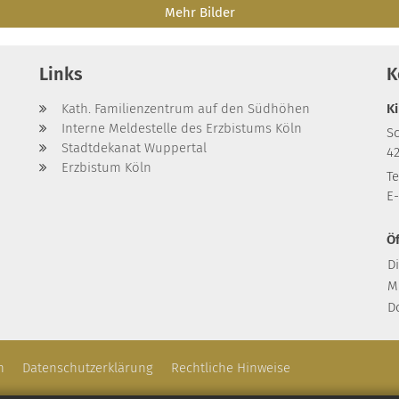
Mehr Bilder
Links
K
Kath. Familienzentrum auf den Südhöhen
K
Interne Meldestelle des Erzbistums Köln
S
Stadtdekanat Wuppertal
4
Erzbistum Köln
Te
E-
Ö
D
M
D
m
Datenschutzerklärung
Rechtliche Hinweise