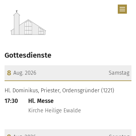
Zum Inhalt springen
Gottesdienste
8
Aug. 2026
Samstag
???msg.page.sr.date??? 8. August 2026
Hl. Dominikus, Priester, Ordensgründer (1221)
17:30
Hl. Messe
Kirche Heilige Ewalde