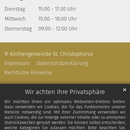
Dienstag
15:00 - 17:30 Uhr
Mittwoch
15:00 - 18:00 Uhr
Donnerstag
09:00 - 12:00 Uhr
© Kirchengemeinde St. Christophorus
Impressum
Datenschutzerklärung
Rechtliche Hinweise
✕
Wir achten Ihre Privatsphäre
Wir möchten Ihnen ein optimales Webseiten-Erlebnis bieten.
Dazu verwenden wir Cookies, die für das Funktionieren unserer
Website notwendig sind. Mit Ihrer Zustimmung verwenden wir
auch Cookies, die zur Anzeige externer Inhalte oder zu anonymen
Statistikzwecken genutzt werden. Sie können selbst entscheiden,
welche Kategorien Sie zulassen möchten. Bitte beachten Sie,