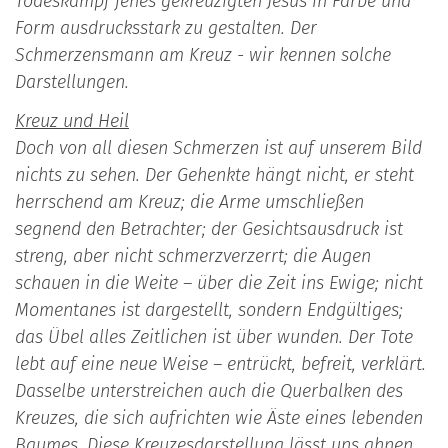
Todeskampf jenes gekreuzigten Jesus in Farbe und
Form aus­drucksstark zu ges­talten. Der
Schmerzensmann am Kreuz - wir kennen solche
Darstel­lungen.
Kreuz und Heil
Doch von all diesen Schmerzen ist auf unserem Bild
nichts zu sehen. Der Gehenkte hängt nicht, er steht
herrschend am Kreuz; die Arme umschließen
segnend den Betrachter; der Gesichtsausdruck ist
streng, aber nicht schmerzverzerrt; die Augen
schauen in die Weite – über die Zeit ins Ewige; nicht
Momentanes ist dargestellt, sondern Endgültiges;
das Übel alles Zeitlichen ist über wunden. Der Tote
lebt auf eine neue Weise – entrückt, befreit, verklärt.
Dasselbe unterstrei­chen auch die Querbalken des
Kreuzes, die sich aufrichten wie Äste eines lebenden
Baumes. Diese Kreuzesdarstellung lässt uns ahnen,